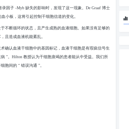
 -Myb 缺失的影响时，发现了这一现象。De Graaf 博士
高的血小板，这将引起控制干细胞信道的变化。
，是处于不断循环的状态，且产生成熟的血液细胞。如果没有足够的
尽，且造成血液机能紊乱。
代基因技术确认血液干细胞中的基因标记，血液干细胞是有瑕疵信号生
”。Hilton 教授认为干细胞衰竭的患者能从中受益。我们所
间的 “ 错误沟通 ”。