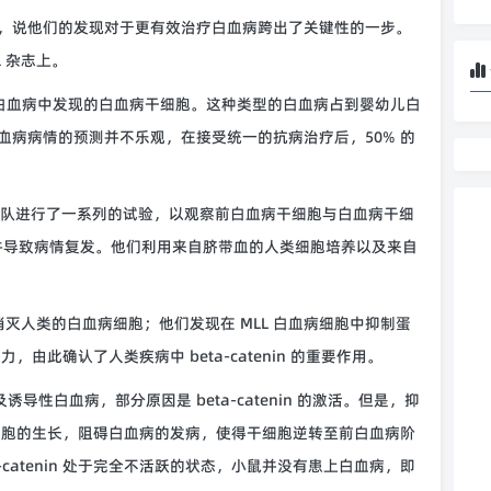
导此项研究，说他们的发现对于更有效治疗白血病跨出了关键性的一步。
ll 杂志上。
突变的白血病中发现的白血病干细胞。这种类型的白血病占到婴幼儿白
白血病病情的预测并不乐观，在接受统一的抗病治疗后，50% 的
究团队进行了一系列的试验，以观察前白血病干细胞与白血病干细
并导致病情复发。他们利用来自脐带血的人类细胞培养以及来自
。
是如何消灭人类的白血病细胞；他们发现在 MLL 白血病细胞中抑制蛋
能力，由此确认了人类疾病中 beta-catenin 的重要作用。
性白血病，部分原因是 beta-catenin 的激活。但是，抑
白血病细胞的生长，阻碍白血病的发病，使得干细胞逆转至前白血病阶
catenin 处于完全不活跃的状态，小鼠并没有患上白血病，即