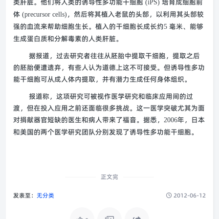
类肝脏。他们将人类的诱导性多功能干细胞
培育成细胞前
(iPS)
体
，然后将其植入老鼠的头部，以利用其头部较
(precursor cells)
强的血流来帮助细胞生长。植入的干细胞长成长约
毫米、能够
5
生成蛋白质和分解毒素的人类肝脏。
据报道，过去研究者往往从胚胎中提取干细胞，提取之后
的胚胎便遭遗弃，有些人认为道德上这不可接受。但诱导性多功
能干细胞可从成人体内提取，并有潜力生成任何身体组织。
报道称，这项研究可被视作医学研究和临床应用间的过
渡，但在投入应用之前还面临很多挑战。这一医学突破尤其为面
对捐献器官短缺的医生和病人带来了福音。据悉，
年，日本
2006
和美国的两个医学研究团队分别发现了诱导性多功能干细胞。
正文完
发表至：
无分类
2012-06-12