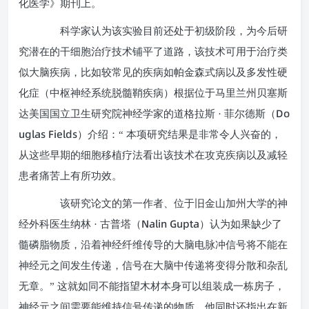
化医学》期刊上。
科学家认为该实验目前还处于初级阶段，为今后研
究潜在的干细胞治疗技术铺平了道路，该技术可用于治疗类
似大脑疾病，比如较常见的疾病如帕金森式病以及多发性硬
化症（中枢神经系统脱髓鞘疾病）根据位于马里兰州贝塞斯
Do
达美国国立卫生研究院神经学家的道格拉斯 · 菲尔德斯（
uglas Fields
）介绍：“ 本项研究结果是非常令人兴奋的，
从这些早期的细胞移植疗法看出该技术在攻克疾病以及减轻
患者痛苦上有所功效。
该研究论文的第一作者、位于旧金山加州大学的神
Nalin Gupta
经外科医生纳林 · 古普塔（
）认为如果缺少了
髓磷脂物质，沿着神经纤维传导的大脑电脉冲信号将不能在
神经元之间发生传递，信号在大脑中传递将变得分散和杂乱
无章。” 这就如同不能指望木材本身可以组装成一栋房子，
神经元之间需要能维持信号传递的物质，他同时还指出在新