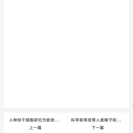
人神经干细胞研究为致命脑部疾病治疗带来新希望
科学家将培育人类精子和卵细胞 或引发伦理问题
上一篇
下一篇