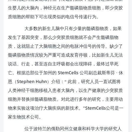
生婴儿的大脑内，神经元在生产髓磷脂物质细胞，即少突胶
质细胞的帮助下可出现类似的电信号传递行为。
大多数的新生儿脑中只有少量的髓磷脂物质，如果
发生了基因突变，那么少突胶质细胞就不会产生髓磷脂物
质，这就阻止了大脑细胞之间的电脉冲信号的传导。缺少了
髓磷脂物质情况较为严重可造成发育停顿，比如新生儿无法
说话、行走，甚至连自主呼吸都会出现障碍，最终过早死
StemCells
亡。根据总部位于加州的
公司副总裁斯蒂芬 · 休
Stephen Huhn
恩（
）介绍：“ 此前，研究人员一直试图将
人类神经干细胞移植入患者大脑内，以生产健康的少突胶质
细胞并替换掉髓磷脂物质。对此进行多年的研究，主要用动
StemCells
物来实验这项治疗大脑疾病的新技术。”
公司是一
家生物技术公司。
位于波特兰的俄勒冈州立健康和科学大学的研究人