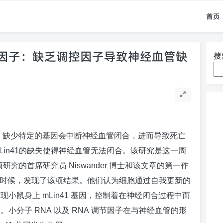
首页
因子：缺乏调控因子导致神经血管缺
搜
，缺少特定的基因会中断神经血管闭合，进而导致死亡
Lin41
的缺失使得神经血管无法闭合。
该研究是这一周
项研究的首席研究员
Niswander
博士和该文章的第一作
时候，发现了该项结果。他们认为细胞通过自我更新的
发现小鼠身上
mLin41
基因，控制着在神经闭合过程中而
度。
小分子
RNA
以及
RNA
调节因子在与神经血管的形