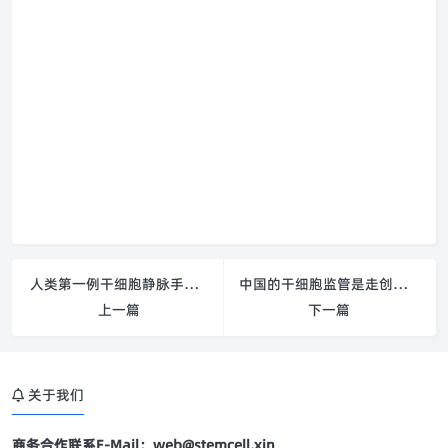
人类第一例干细胞静脉手术成功
中国的干细胞监管是走创新之路还是奉行“拿来主义”？
上一篇
下一篇
关于我们
商务合作联系E-Mail：web@stemcell.xin