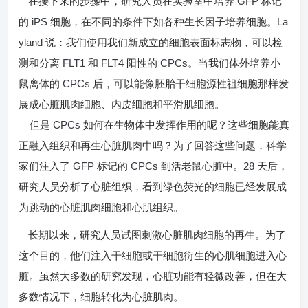
GFP
在接下来的步骤中，研究人员在实验室中培养
标记
iPS
La
的
细胞，在不同的条件下如各种生长因子培养细胞。
yland
说：我们使用我们新成立的细胞表面标志物，可以检
FLT1
FLT4
CPCs
测和分离
和
阳性的
。当我们体外培养小
CPCs
鼠离体的
后，可以能像胚胎干细胞源性祖细胞那样发
展成心脏肌肉细胞、内皮细胞和平滑肌细胞。
CPCs
但是
如何在生物体中发挥作用的呢？这些细胞能真
正融入组织和再生心脏肌肉中吗？为了回答这些问题，科学
GFP
CPCs
28
家们注入了
标记的
到活老鼠心脏中。
天后，
研究人员分析了心脏组织，看到绿色荧光的细胞已经发展成
为跳动的心脏肌肉细胞和心肌组织。
长期以来，研究人员试图刺激心脏肌肉细胞的再生。为了
这个目的，他们注入干细胞或干细胞衍生的心肌细胞进入心
脏。虽然大多数的研究发现，心脏功能有轻微改善，但在大
多数情况下，细胞转化为心脏肌肉。