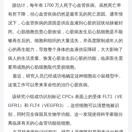
1700
据估计，每年有
万人死于心血管疾病。虽然死亡率
有所下降，但心血管疾病仍然是最常见的死亡原因。通常情
况下，心血管疾病的原因是供应血液到心脏的冠状动脉被封
闭。心肌细胞负责心脏收缩，心脏病发生后心肌细胞是不能
够再生后的。细胞和组织的大量流失，并高度限制成年人的
心的再生能力，导致整个身体的血液供应障碍，大大影响了
病人的生活质量。恢复心脏攻击后心脏的功能，临床医生需
要用成熟的心肌细胞取代受损细胞。
最近，研究人员已经成功地确定这种细胞在小鼠模型中。
这项工作可以带来革命性的治疗心脏疾病。
CPCs
FLT1
VE
该研究小组成功识别标记
表面上的受体
（
GFR1
FLT4
VEGFR3
）和
（
），这些细胞可以清楚地被识
别，同时完全保留其生物学功能。这一发现使得科学家能分
离临床有关的心血管功能祖细胞。