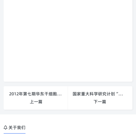
2012年第七期华东干细胞库ES细胞技术培训
国家重大科学研究计划“体内间充质干细胞自我更新、分化及其调控相关组织干细胞”项目启动会召开
上一篇
下一篇
关于我们