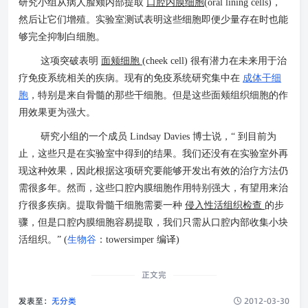
研究小组从病人脸颊内部提取
口腔内膜细胞
(oral lining cells)，
然后让它们增殖。实验室测试表明这些细胞即便少量存在时也能
够完全抑制白细胞。
这项突破表明
面颊细胞
(cheek cell) 很有潜力在未来用于治
疗免疫系统相关的疾病。现有的免疫系统研究集中在
成体干细
胞
，特别是来自骨髓的那些干细胞。但是这些面颊组织细胞的作
用效果更为强大。
研究小组的一个成员 Lindsay Davies 博士说，“ 到目前为
止，这些只是在实验室中得到的结果。我们还没有在实验室外再
现这种效果，因此根据这项研究要能够开发出有效的治疗方法仍
需很多年。然而，这些口腔内膜细胞作用特别强大，有望用来治
疗很多疾病。提取骨髓干细胞需要一种
侵入性活组织检查
的步
骤，但是口腔内膜细胞容易提取，我们只需从口腔内部收集小块
活组织。” (
生物谷
：towersimper 编译)
正文完
发表至：
无分类
2012-03-30