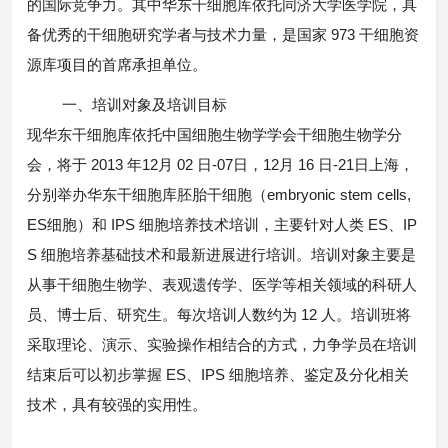
的国际竞争力。其中华东干细胞库依托同济大学医学院，具
973
备优秀的干细胞研究学者与技术力量，是国家
干细胞资
源库项目的首席承担单位。
一、培训对象及培训目标
现华东干细胞库依托中国细胞生物学学会干细胞生物学分
2013
12
02
-07
12
16
-21
会，将于
年
月
日
日，
月
日
日上海，
embryonic stem cells,
分别举办华东干细胞库胚胎干细胞（
ES
IPS
ES
IP
细胞）和
细胞培养技术培训，主要针对人类
、
S
细胞培养基础技术和最新进展进行培训。培训对象主要是
从事干细胞生物学、表观遗传学、医学等相关领域的科研人
12
员、博士后、研究生。每次培训人数约为
人。培训班将
采取理论、演示、实验操作相结合的方式，力争学员在培训
ES
IPS
结束后可以初步掌握
、
细胞培养、鉴定及分化相关
技术，具有较强的实用性。