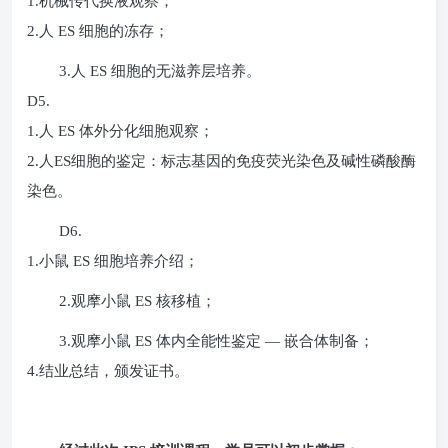
1.
机械传代换液观察
；
2.
人
ES
细胞的冻存；
3.
人
ES
细胞的无滋养层培养。
D5.
1.
人
ES
体外分化细胞观察；
2.
人
ES
细胞的鉴定：标志基因的免疫荧光染色及碱性磷酸酶
染色。
D6.
1.
小鼠
ES
细胞培养介绍；
2.
观摩小鼠
ES
核移植；
3.
观摩小鼠
ES
体内全能性鉴定
—
嵌合体制备
；
4.
结业总结，颁发证书
。