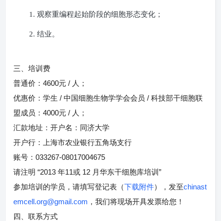
1.
观察重编程起始阶段的细胞形态变化；
2.
结业。
三、培训费
4600
/
普通价：
元
人；
/
/
优惠价：学生
中国细胞生物学学会会员
科技部干细胞联
4000
/
盟成员：
元
人；
汇款地址：开户名：同济大学
开户行：上海市农业银行五角场支行
033267-08017004675
账号：
“2013
11
12
”
请注明
年
或
月华东干细胞库培训
chinast
参加培训的学员，请填写登记表（
下载附件
），发至
emcell.org@gmail.com
，我们将现场开具发票给您！
四、联系方式