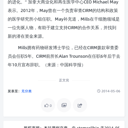
CEO Michael May
的进化。” 加拿大商业化和再生医学中心
2012
May
CIRM
表示。
年，
曾在一个负责审查
的结构和政策
May
Mills
的医学研究所小组任职。
补充道，
在干细胞领域是
CIRM
一位先驱人物，有助于建立支持
的合作关系，并找到
新的潜在资金来源。
Mills
CIRM
拥有药物研发博士学位，已经在
拨款审查委
5
CIRM
Alan Trounson
6
员会任职
年。
前所长
在任职
年后于去
10
年
月宣布辞职。（来源：中国科学报）
正文完
发表至：
无分类
2014-05-06
0