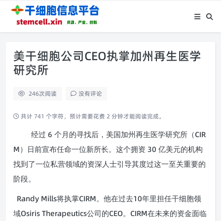
美干细胞公司CEO执掌加州再生医学
研究所
246
次阅读
没有评论
共计 741 个字符，预计需要花费 2 分钟才能阅读完成。
6
CIR
经过
个月的寻找后，美国加州再生医学研究所（
M
30
）日前宣布任命一位新所长。这个拥资
亿美元的机构
找到了一位私营领域的资深人士引导其度过这一至关重要的
阶段。
Randy Mills
CIRM
10
将执掌
。他在过去
年里担任干细胞领
Osiris Therapeutics
CEO
CIRM
域
公司的
。
在未来的资金面临