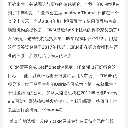
CIRM
不确定性，并试图进行更多的临床研究。“ 我们的
现在
Jonathan Thomas
到了中年时期。” 董事会主席
日前在一个
2004
会议上表示。自从
年加州投票通过了使用债券销售资
CIRM
65
1
助新机构的提议后，
已经向
个机构的科学家奖励了
7
亿美元，这些机构包括大学、医学院和私营企业等。但是
2017
CIRM
这些债券资金将于
年耗尽，
正在努力缓和其与产
业的关系，并履行治疗病人的职责。
CIRM
Jeff Sheehy
Mills
董事会成员
表示，任命
正好符合这一
Mills
目标。“ 他可以真正地将干细胞产品引入市场。” 在
的
Osiris
领导下，位于马里兰州的
公司成为了第一家获批生产
2012
Prochy
干细胞药物的公司。加拿大监管机构在
年批准
mal
可进行骨髓移植并发症治疗。“ 我们需要一些项目上也
Sheehy
发生这样的情况。”
称。
CIRM
董事会的选择 “ 反映了
及其在如何看待自己的问题上