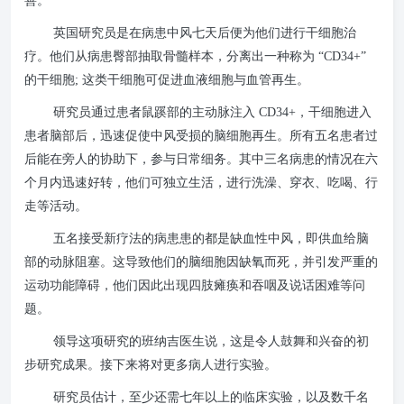
善。
英国研究员是在病患中风七天后便为他们进行干细胞治
疗。他们从病患臀部抽取骨髓样本，分离出一种称为 “CD34+”
的干细胞; 这类干细胞可促进血液细胞与血管再生。
研究员通过患者鼠蹊部的主动脉注入 CD34+，干细胞进入
患者脑部后，迅速促使中风受损的脑细胞再生。所有五名患者过
后能在旁人的协助下，参与日常细务。其中三名病患的情况在六
个月内迅速好转，他们可独立生活，进行洗澡、穿衣、吃喝、行
走等活动。
五名接受新疗法的病患患的都是缺血性中风，即供血给脑
部的动脉阻塞。这导致他们的脑细胞因缺氧而死，并引发严重的
运动功能障碍，他们因此出现四肢瘫痪和吞咽及说话困难等问
题。
领导这项研究的班纳吉医生说，这是令人鼓舞和兴奋的初
步研究成果。接下来将对更多病人进行实验。
研究员估计，至少还需七年以上的临床实验，以及数千名