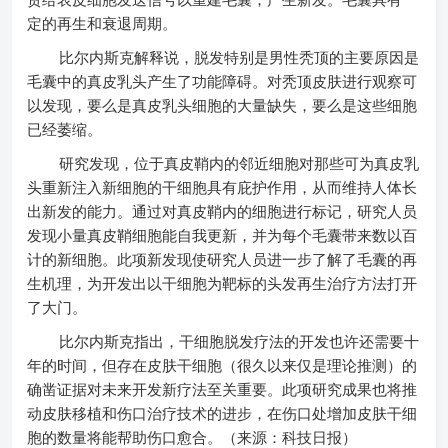
责给表皮细胞发送信号以重建毛囊，产生新发。毛囊具有一
定的再生和衰退周期。
比尔内斯克解释说，脱发特别是男性秃顶的主要原因是
毛囊中的真皮乳头产生了功能障碍。对秃顶皮肤进行观察可
以发现，要么是真皮乳头细胞的大量缺失，要么是这些细胞
已经萎缩。
研究发现，位于真皮鞘内的邻近细胞对那些可为真皮乳
头重新注入新细胞的干细胞具有庇护作用，从而维持人体长
出新发的能力。通过对真皮鞘内的细胞进行标记，研究人员
发现小量真皮鞘细胞能自我更新，并为每个毛囊带来数以百
计的新细胞。此项新发现使研究人员进一步了解了毛囊的再
生机理，为开发出以干细胞为靶标的头发再生治疗方法打开
了大门。
比尔内斯克指出，干细胞脱发疗法的开发也许还需要十
年的时间，但存在皮肤干细胞（很久以来仅是理论推测）的
确凿证据对未来开发新疗法至关重要。此项研究成果也将推
动皮肤移植和伤口治疗技术的进步，在伤口处增加皮肤干细
胞的数量将能帮助伤口愈合。（来源：科技日报）