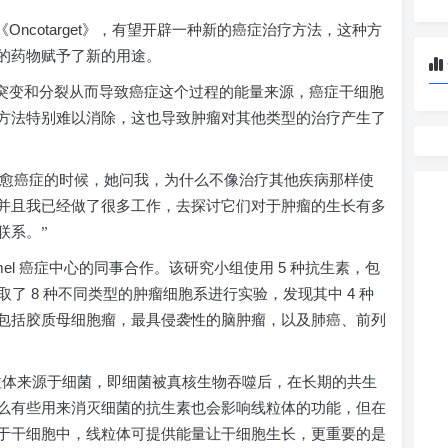
Oncotarget
《
》，有望开辟一种新的癌症治疗方法，这种方
的药物赋予了新的用途。
细胞突变和分裂从而导致癌症这个过程的能量来源，癌症干细胞
方法特别难以消除，这也导致肿瘤对其他类型的治疗产生了
愈癌症的时候，她问我，为什么不像治疗其他疾病那样使
并且我已经做了很多工作，去探讨它们对于肿瘤的生长有多
联系。”
el
5
癌症中心的同事合作。该研究小组使用
种抗生素，包
8
4
选取了
种不同类型的肿瘤细胞系进行实验，发现其中
种
包括胶质母细胞瘤，最具侵袭性的脑肿瘤，以及肺癌、前列
体来源于细菌，即细菌被真核生物吞噬后，在长期的共生
么有些用来消灭细菌的抗生素也会影响线粒体的功能，但在
于干细胞中，线粒体可提供能量让干细胞生长，更重要的是