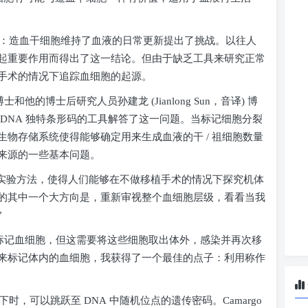
：造血干细胞维持了血液的日常更新提出了挑战。以往人
起重要作用而得出了这一结论。但由于缺乏工具来研究正常
手术的情况下追踪血细胞的起源。
博士和他的博士后研究人员孙建龙
(Jianlong Sun
，音译
)
博
DNA
独特条形码的工具解答了这一问题。当标记细胞分裂
生物存储系统使得能够确定用来生成血液的干
/
祖细胞数量
来源的一些基本问题。
种实验方法，使得人们能够在不做移植手术的情况下探究机体
的其中一个大方向是，重新审视整个血细胞层级，看看当我
”
来标记血细胞，但这需要将这些细胞取出体外，感染并再次移
来标记体内的血细胞，我获得了一个最佳的点子：利用称作
下时，可以跳跃至
DNA
中随机位点的遗传密码。
Camargo