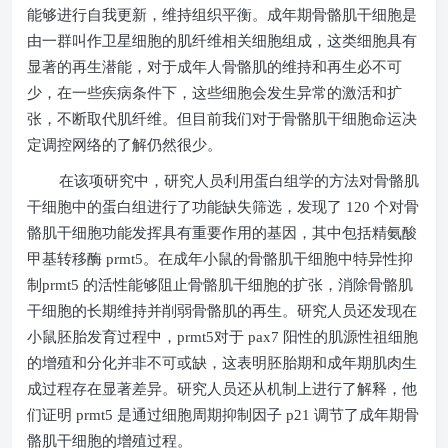
能够进行自我更新，维持组织平衡。成年期骨骼肌干细胞是
由一群叫作卫星细胞的肌纤维相关细胞组成，这类细胞具有
显著的再生潜能，对于成年人骨骼肌的维持和再生必不可
少，在一些疾病条件下，这些细胞会发生异常的激活和扩
张，不断取代肌纤维。但目前我们对于骨骼肌干细胞命运决
定调控网络的了解仍然很少。
在该项研究中，研究人员利用蛋白组学的方法对骨骼肌
干细胞中的蛋白组进行了功能缺失筛选，发现了
120
个对骨
骼肌干细胞功能发挥具有重要作用的基因，其中包括精氨酸
甲基转移酶
prmt5
。在成年小鼠的骨骼肌干细胞中特异性抑
制
prmt5
的活性能够阻止骨骼肌干细胞的扩张，消除骨骼肌
干细胞的长期维持并削弱骨骼肌的再生。研究人员还发现在
小鼠胚胎发育过程中，
prmt5
对于
pax7
阳性的肌源性祖细胞
的增殖和分化并非不可或缺，这表明胚胎期和成年期肌肉生
成过程存在显著差异。研究人员还从机制上进行了解释，他
们证明
prmt5
是通过细胞周期抑制因子
p21
调节了成年期骨
骼肌干细胞的增殖过程。