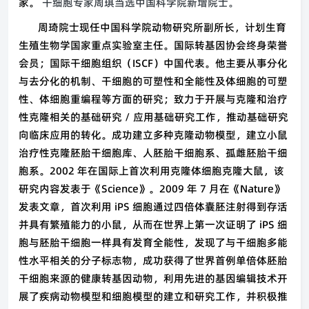
家。
干细胞专家周琪当选中国科学院新增院士。
周琦院士现任中国科学院动物研究所副所长，计划生育
生殖生物学国家重点实验室主任。国际转基因协会终身荣誉
会员；国际干细胞组织（ISCF）中国代表。他主要从事分化
与去分化的机制、干细胞的可塑性和全能性及体细胞的可塑
性、体细胞重编程等方面的研究；致力于开展与克隆和治疗
性克隆相关的基础研究 / 应用基础研究工作，推动基础研究
向临床应用的转化。成功建立多种克隆动物模型，建立小鼠
治疗性克隆胚胎干细胞库、人胚胎干细胞系、孤雌胚胎干细
胞系。2002 年在国际上首次利用克隆体细胞克隆大鼠，该
研究内容发表于《Science》。2009 年 7 月在《Nature》
发表文章，首次利用 iPS 细胞通过四倍体囊胚注射得到存活
并具有繁殖能力的小鼠，从而在世界上第一次证明了 iPS 细
胞与胚胎干细胞一样具有发育全能性，发现了与干细胞多能
性水平相关的分子标志物，成功获得了世界首例单倍体胚胎
干细胞来源的健康转基因动物，利用先进的基因编辑技术开
展了疾病动物模型和细胞模型的建立和研究工作，并积极推