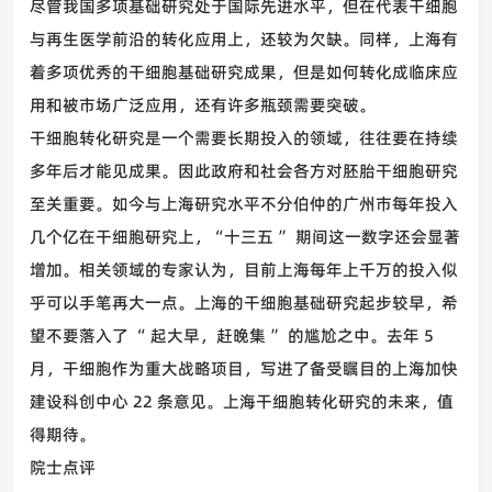
尽管我国多项基础研究处于国际先进水平，但在代表干细胞
与再生医学前沿的转化应用上，还较为欠缺。同样，上海有
着多项优秀的干细胞基础研究成果，但是如何转化成临床应
用和被市场广泛应用，还有许多瓶颈需要突破。
干细胞转化研究是一个需要长期投入的领域，往往要在持续
多年后才能见成果。因此政府和社会各方对胚胎干细胞研究
至关重要。如今与上海研究水平不分伯仲的广州市每年投入
几个亿在干细胞研究上，
“
十三五
”
期间这一数字还会显著
增加。相关领域的专家认为，目前上海每年上千万的投入似
乎可以手笔再大一点。上海的干细胞基础研究起步较早，希
望不要落入了
“
起大早，赶晚集
”
的尴尬之中。去年
5
月，干细胞作为重大战略项目，写进了备受瞩目的上海加快
建设科创中心
22
条意见。上海干细胞转化研究的未来，值
得期待。
院士点评