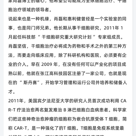
家肖磊博士的雄心，他希望公司能成为全球细胞治疗、干细
胞治疗领域的领导者。
说起来也是一种机缘，肖磊和惠利健曾经是一个实验室的同
事，也是同门师兄弟。他长期从事干细胞研究，
2011
年
1
月起任科技部
“
干细胞研究重大研究计划
”
专家组成员。
肖磊坚信，干细胞治疗必将成为药物和手术之外的第三种方
法，而要走向临床应用，除了科研机构和医院，必须要有企
业的介入。早在
2009
年，在没有任何可以产业化的项目成
熟以前，他就在张江高科技园区注册了一家公司，也就是现
在的
“
斯丹赛
”
，开始学习管理和运行公司并培养和储备人
才。
2011
年，美国宾夕法尼亚大学的研究人员首次成功利用
CA
R-T
疗法治愈两名复发难治
B
淋巴细胞白血病患者。科学家
们把这些神奇治愈肿瘤的细胞称为嵌合抗原受体
T
细胞，简
称
CAR-T
，是一种强化了的
T
细胞。
T
细胞是免疫系统里最