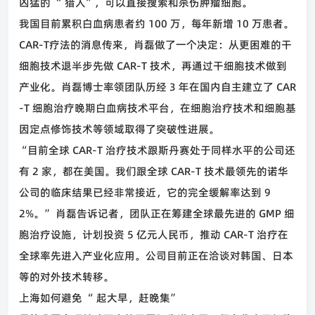
凶猛的
“
猎人
”
，可以直接搜索和杀伤肿瘤细胞。
我国目前累积白血病患者约
100
万，每年新增
10
万患者。
CAR-T
疗法的消息传来，肖磊做了一个决定：从更困难的干
细胞技术退半步先做
CAR-T
技术，再通过干细胞技术做到
产业化。肖磊博士率领团队历经
3
年在国内自主建立了
CAR
-T
细胞治疗晚期白血病技术平台，在细胞治疗技术和细胞基
因定点修饰技术等领域取得了突破性进展。
“
目前全球
CAR-T
治疗技术跟斯丹赛处于同样水平的公司还
有
2
家，都在美国。我们跟全球
CAR-T
技术最领先的诺华
公司的临床结果已经非常接近，它的完全缓解率达到
9
2%
。
”
肖磊告诉记者，团队正在筹建全球最先进的
GMP
细
胞治疗设施，计划投资
5
亿元人民币，推动
CAR-T
治疗在
全球率先进入产业化应用。公司目前正在洽谈对韩国、日本
等的对外技术转移。
上海如何避免
“
起大早，赶晚集
”