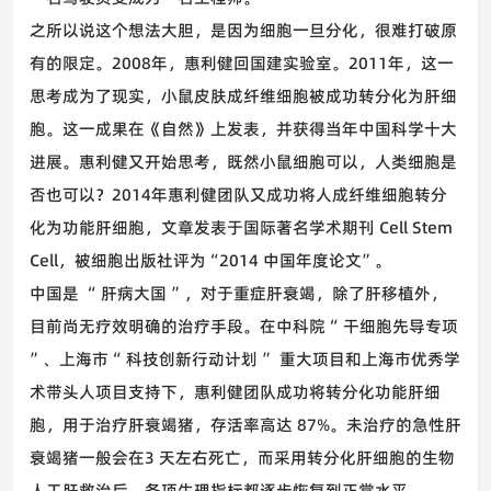
之所以说这个想法大胆，是因为细胞一旦分化，很难打破原
有的限定。
2008
年，惠利健回国建实验室。
2011
年，这一
思考成为了现实，小鼠皮肤成纤维细胞被成功转分化为肝细
胞。这一成果在《自然》上发表，并获得当年中国科学十大
进展。惠利健又开始思考，既然小鼠细胞可以，人类细胞是
否也可以？
2014
年惠利健团队又成功将人成纤维细胞转分
化为功能肝细胞，文章发表于国际著名学术期刊
Cell
Stem
Cell
，被细胞出版社评为
“2014
中国年度论文
”
。
中国是
“
肝病大国
”
，对于重症肝衰竭，除了肝移植外，
目前尚无疗效明确的治疗手段。在中科院
“
干细胞先导专项
”
、上海市
“
科技创新行动计划
”
重大项目和上海市优秀学
术带头人项目支持下，惠利健团队成功将转分化功能肝细
胞，用于治疗肝衰竭猪，存活率高达
87%
。未治疗的急性肝
衰竭猪一般会在
3
天左右死亡，而采用转分化肝细胞的生物
人工肝救治后，各项生理指标都逐步恢复到正常水平。