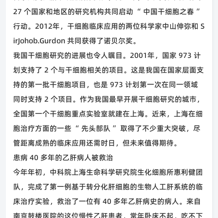
27
个国家和地区的研究机构共同启动
“
中国干细胞之春
”
行动。
2012
年，干细胞临床应用的两位科学家中山伸弥和
S
irJohob.Gurdon
共同获得了诺贝尔奖。
我国干细胞研究的进展也令人瞩目。
2001
年，国家
973
计
划支持了
2
个与干细胞相关的项目。这是我国在国家层面支
持的第一批干细胞项目，也是
973
计划第一次在同一领域
同时支持
2
个项目。作为我国最早开展干细胞研究的城市，
全国第一个干细胞重点实验室就建在上海。近来，上海在细
胞治疗方面的一些
“
先头部队
”
取得了不少重大突破，尽
管距离成熟的临床应用还需时日，但未来值得期待。
患病
40
多年的乙肝病人被救治
今年年初，中科院上海生命科学研究院生化细胞所惠利健团
队，完成了第一例基于转分化肝细胞的生物人工肝系统的临
床治疗实验，救治了一位有
40
多年乙肝病史的病人。来自
南京鼓楼医院的这位慢性乙肝患者，常年卧床不起，吃不下