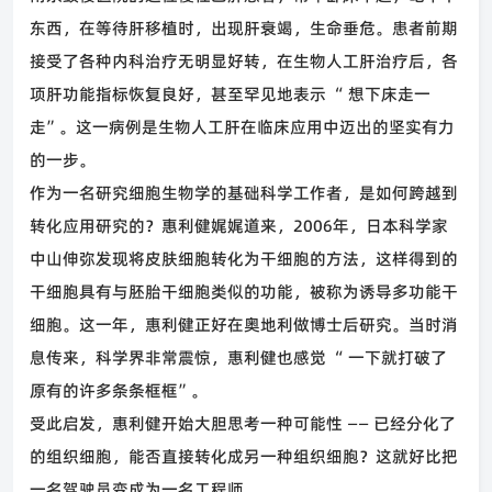
东西，在等待肝移植时，出现肝衰竭，生命垂危。患者前期
接受了各种内科治疗无明显好转，在生物人工肝治疗后，各
项肝功能指标恢复良好，甚至罕见地表示
“
想下床走一
走
”
。这一病例是生物人工肝在临床应用中迈出的坚实有力
的一步。
作为一名研究细胞生物学的基础科学工作者，是如何跨越到
转化应用研究的？惠利健娓娓道来，
2006
年，日本科学家
中山伸弥发现将皮肤细胞转化为干细胞的方法，这样得到的
干细胞具有与胚胎干细胞类似的功能，被称为诱导多功能干
细胞。这一年，惠利健正好在奥地利做博士后研究。当时消
息传来，科学界非常震惊，惠利健也感觉
“
一下就打破了
原有的许多条条框框
”
。
受此启发，惠利健开始大胆思考一种可能性
——
已经分化了
的组织细胞，能否直接转化成另一种组织细胞？这就好比把
一名驾驶员变成为一名工程师。