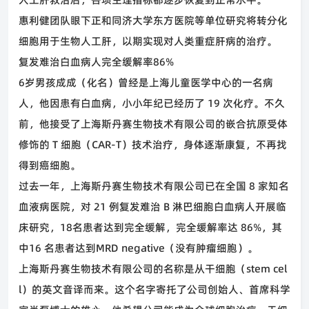
惠利健团队眼下正和同济大学东方医院等单位研究将转分化
细胞用于生物人工肝，以期实现对人类重症肝病的治疗。
复发难治白血病人完全缓解率
86%
6
岁男孩成成（化名）曾经是上海儿童医学中心的一名病
人，他因患有白血病，小小年纪已经历了
19
次化疗。不久
前，他接受了上海斯丹赛生物技术有限公司的嵌合抗原受体
修饰的
T
细胞（
CAR-T
）技术治疗，身体逐渐康复，不再找
得到癌细胞。
过去一年，上海斯丹赛生物技术有限公司已在全国
8
家知名
血液病医院，对
21
例复发难治
B
淋巴细胞白血病人开展临
床研究，
18
名患者达到完全缓解，完全缓解率达
86%
，其
中
16
名患者达到
MRD
negative
（没有肿瘤细胞）。
上海斯丹赛生物技术有限公司的名称是从干细胞（
stem
cel
l
）的英文音译而来。这个名字寄托了公司创始人、首席科学