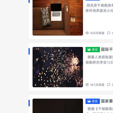
间充质干细胞具
条件培养基及小
420
次阅读
国际干
会议
随着人类胚胎基
细胞研究学会12
361
次阅读
国家要
会议
根据《干细胞临床