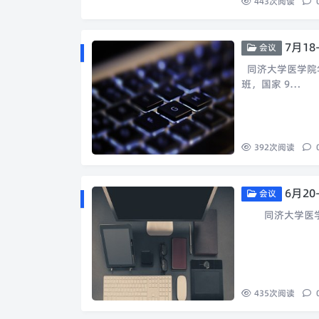
443
次阅读
7月1
会议
同济大学医学院华东
班，国家 9…
392
次阅读
6月2
会议
同济大学医学
435
次阅读