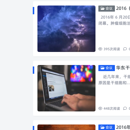
201
会议
2016年 6 
闭幕。肿瘤细胞
395
次阅读
华东干
会议
近几年来，干细
原因是干细胞和
448
次阅读
201
会议