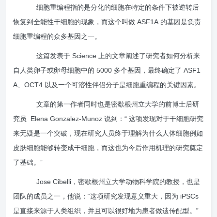
细胞重编程指的是分化的细胞在特定的条件下被逆转后
恢复到全能性干细胞的现象，而这个叫做
ASF1A
的基因是负责
细胞重编程的众多基因之一。
这篇发表于
Science
上的文章阐述了研究者如何分析来
自人类卵子或卵母细胞中的
5000
多个基因，最终确定了
ASF1
A
、
OCT4
以及一个可溶性伴侣分子是细胞重编程的关键因素。
文章的第一作者同时也是密歇根州立大学的前博士后研
究员
Elena Gonzalez-Munoz
说到：“ 这项发现对于干细胞研究
来无疑是一个突破，现在研究人员终于理解为什么人体细胞例如
皮肤细胞能够转变成干细胞，而这也为今后作用机理的研究奠定
了基础。”
Jose Cibelli
，密歇根州立大学动物科学院的教授，也是
团队的成员之一，他说：
“
这项研究发现意义重大，因为
iPSCs
是直接来源于人类组织，并且可以很好地为患者做遗传配型。
”