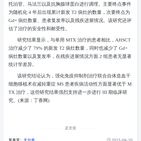
托泊苷、马法兰以及抗胸腺球蛋白进行调理。主要终点事件
为随机化
4
年后出现累计新发
T2
病灶的数量，次要终点为
Gd+
病灶数量、患者复发率以及残疾进展情况。该研究还评
估了治疗的安全性和耐受性。
研究结果显示，与单用
MTX
治疗的患者相比，
AHSCT
治疗减少了
79%
的新发
T2
病灶数量，同时也减少了
Gd+
病灶数量以及复发率，在残疾进展情况方面
2
组患者无显著
统计学差异。
该研究结论认为，强化免疫抑制剂治疗联合自体造血干
细胞移植术在减轻重症
MS
患者疾病活动性方面显著优于
M
TX
治疗，这些研究结果强烈支持进一步进行
III
期临床研
究。
(
来源：丁香网
)
正文完
发表至：
无分类
2015-04-10