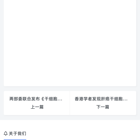
两部委联合发布《干细胞临床研究管理办法（试行）意见》
香港学者发现肝癌干细胞标记物，获500万港元奖金
上一篇
下一篇
关于我们