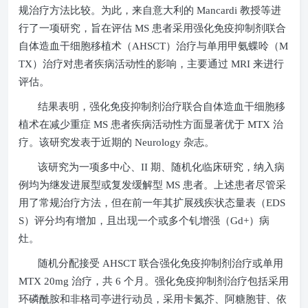
规治疗方法比较。为此，来自意大利的
Mancardi
教授等进
行了一项研究，旨在评估
MS
患者采用强化免疫抑制剂联合
自体造血干细胞移植术（
AHSCT
）治疗与单用甲氨蝶呤（
M
TX
）治疗对患者疾病活动性的影响，主要通过
MRI
来进行
评估。
结果表明，强化免疫抑制剂治疗联合自体造血干细胞移
植术在减少重症
MS
患者疾病活动性方面显著优于
MTX
治
疗。该研究发表于近期的
Neurology
杂志。
该研究为一项多中心、
II
期、随机化临床研究，纳入病
例均为继发进展型或复发缓解型
MS
患者。上述患者尽管采
用了常规治疗方法，但在前一年其扩展残疾状态量表（
EDS
S
）评分均有增加，且出现一个或多个钆增强（
Gd+
）病
灶。
随机分配接受
AHSCT
联合强化免疫抑制剂治疗或单用
MTX 20mg
治疗，共
6
个月。强化免疫抑制剂治疗包括采用
环磷酰胺和非格司亭进行动员，采用卡氮芥、阿糖胞苷、依