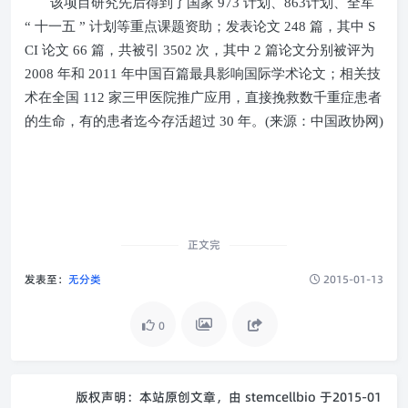
该项目研究先后得到了国家
973
计划、
863
计划、全军
“ 十一五 ” 计划等重点课题资助；发表论文
248
篇，其中
S
CI
论文
66
篇，共被引
3502
次，其中
2
篇论文分别被评为
2008
年和
2011
年中国百篇最具影响国际学术论文；相关技
术在全国
112
家三甲医院推广应用，直接挽救数千重症患者
的生命，有的患者迄今存活超过
30
年。
(
来源：中国政协网
)
正文完
发表至：
无分类
2015-01-13
0
版权声明：
本站原创文章，由
stemcellbio
于2015-01