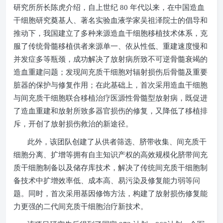
研究所所长陈虎介绍，自上世纪
80
年代以来，在中国造血
干细胞研究奠基人、著名实验血液学家吴祖泽院士的倡导和
推动下，我国建立了多种来源造血干细胞移植技术体系，克
服了传统骨髓移植供者来源单一、依从性低、重建速度慢和
并发症多等瓶颈，成功解决了放射病所致不可逆骨髓衰竭的
造血重建问题；发现间充质干细胞对辐射损伤后骨髓及重要
脏器的保护与修复作用；在此基础上，首次采用造血干细胞
与间充质干细胞联合移植治疗医源性骨髓型放射病，既促进
了造血重建和放射所致多器官损伤的修复，又降低了移植排
斥，开创了放射损伤救治的新途径。
此外，该团队创建了从供者筛选、脐带收集、间充质干
细胞分离、扩增等拥有自主知识产权的高效规模化脐带间充
质干细胞制备以及储存库技术，解决了传统间充质干细胞制
备技术中扩增效率低、成本高、易污染及修复能力弱等问
题。同时，首次采用基因修饰方法，构建了放射损伤修复能
力更强的二代间充质干细胞治疗新技术。