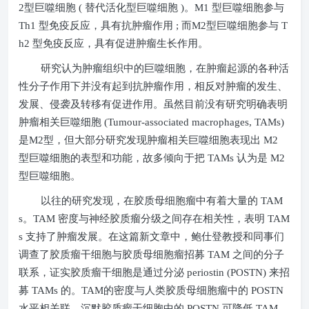
2
型巨噬细胞
(
替代活化型巨噬细胞
)
。
M1
型巨噬细胞参与
Th1
型免疫反应，具有抗肿瘤作用
;
而
M2
型巨噬细胞参与
T
h2
型免疫反应，具有促进肿瘤生长作用。
研究认为肿瘤组织中的巨噬细胞，在肿瘤起源的各种活
性分子作用下并没有起到抗肿瘤作用，相反对肿瘤的发生、
发展、侵袭及转移有促进作用。虽然目前没有研究明确表明
肿瘤相关巨噬细胞
(Tumour-associated macrophages, TAMs)
是
M2
型，但大部分研究发现肿瘤相关巨噬细胞表现出
M2
型巨噬细胞的表型和功能，故多倾向于把
TAMs
认为是
M2
型巨噬细胞。
以往的研究发现，在胶质母细胞瘤中有着大量的
TAM
s
。
TAM
密度与神经胶质瘤分级之间存在相关性，表明
TAM
s
支持了肿瘤发展。在这篇新文章中，鲍仕登教授和同事们
调查了胶质瘤干细胞与胶质母细胞瘤招募
TAM
之间的分子
联系，证实胶质瘤干细胞是通过分泌
periostin (POSTN)
来招
募
TAMs
的。
TAM
的密度与人类胶质母细胞瘤中的
POSTN
水平相关联。沉默胶质瘤干细胞中的
POSTN
可降低
TAM