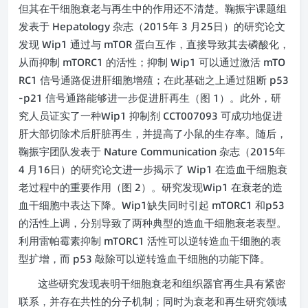
但其在干细胞衰老与再生中的作用还不清楚。鞠振宇课题组
Hepatology
2015
3
25
发表于
杂志（
年
月
日）的研究论文
Wip1
mTOR
发现
通过与
蛋白互作，直接导致其去磷酸化，
mTORC1
Wip1
mTO
从而抑制
的活性；抑制
可以通过激活
RC1
p53
信号通路促进肝细胞增殖；在此基础之上通过阻断
-p21
1
信号通路能够进一步促进肝再生（图
）。此外，研
Wip1
CCT007093
究人员证实了一种
抑制剂
可成功地促进
肝大部切除术后肝脏再生，并提高了小鼠的生存率。随后，
Nature Communication
2015
鞠振宇团队发表于
杂志（
年
4
16
Wip1
月
日）的研究论文进一步揭示了
在造血干细胞衰
2
Wip1
老过程中的重要作用（图
）。研究发现
在衰老的造
Wip1
mTORC1
p53
血干细胞中表达下降。
缺失同时引起
和
的活性上调，分别导致了两种典型的造血干细胞衰老表型。
mTORC1
利用雷帕霉素抑制
活性可以逆转造血干细胞的表
p53
型扩增，而
敲除可以逆转造血干细胞的功能下降。
这些研究发现表明干细胞衰老和组织器官再生具有紧密
联系，并存在共性的分子机制；同时为衰老和再生研究领域