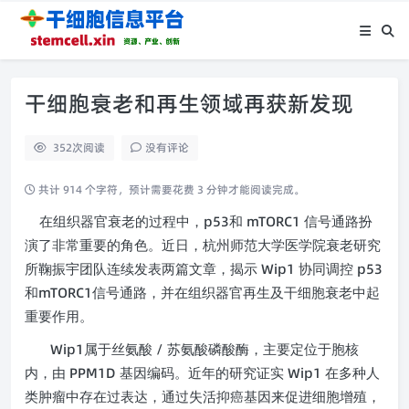
干细胞衰老和再生领域再获新发现
352
次阅读
没有评论
共计 914 个字符，预计需要花费 3 分钟才能阅读完成。
p53
mTORC1
在组织器官衰老的过程中，
和
信号通路扮
演了非常重要的角色。近日，杭州师范大学医学院衰老研究
Wip1
p53
所鞠振宇团队连续发表两篇文章，揭示
协同调控
mTORC1
和
信号通路，并在组织器官再生及干细胞衰老中起
重要作用。
Wip1
/
属于丝氨酸
苏氨酸磷酸酶，主要定位于胞核
PPM1D
Wip1
内，由
基因编码。近年的研究证实
在多种人
类肿瘤中存在过表达，通过失活抑癌基因来促进细胞增殖，