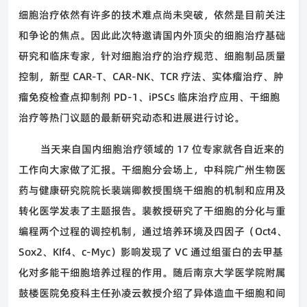
细胞治疗依然有许多的技术难点尚未突破，依然是目前关注
和争论的焦点。因此此次特邀请国内外顶尖的细胞治疗基础
研究和临床专家，针对细胞治疗的治疗规范、细胞制品质量
控制，新型
CAR-T
、
CAR-NK
、
TCR
疗法、实体瘤治疗、肿
瘤免疫检查点抑制剂
PD-1
、
iPSCs
临床治疗应用、干细胞
治疗等热门议题的最新研究动态和进展进行讨论。
当天来自国内细胞治疗领域的
17
位专家就各自近来的
工作向大家做了汇报。干细胞分会场上，中科院广州生物医
药与健康研究院院长裴端卿教授围绕干细胞的机制和应用及
转化医学发表了主题报告。裴教授研究了干细胞的分化与重
编程两个过程的调控机制，通过培养环境及四因子（
Oct4
、
Sox2
、
KIf4
、
c-Myc
）影响发现了
VC
通过组蛋白的去甲基
化对多能干细胞培养过程的作用。随后南京大学医学院附属
鼓楼医院免疫科主任孙凌云教授介绍了异体造血干细胞和间