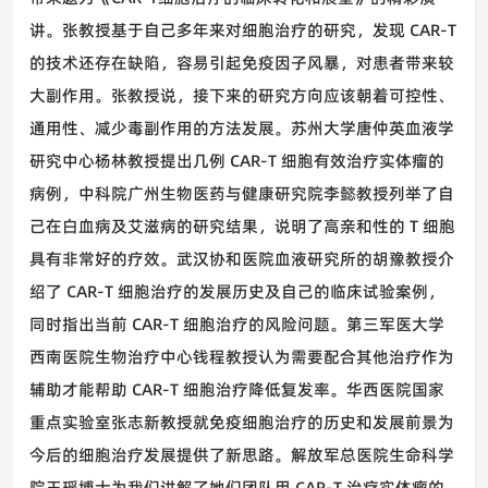
讲。张教授基于自己多年来对细胞治疗的研究，发现
CAR-T
的技术还存在缺陷，容易引起免疫因子风暴，对患者带来较
大副作用。张教授说，接下来的研究方向应该朝着可控性、
通用性、减少毒副作用的方法发展。苏州大学唐仲英血液学
研究中心杨林教授提出几例
CAR-T
细胞有效治疗实体瘤的
病例，中科院广州生物医药与健康研究院李懿教授列举了自
己在白血病及艾滋病的研究结果，说明了高亲和性的
T
细胞
具有非常好的疗效。武汉协和医院血液研究所的胡豫教授介
绍了
CAR-T
细胞治疗的发展历史及自己的临床试验案例，
同时指出当前
CAR-T
细胞治疗的风险问题。第三军医大学
西南医院生物治疗中心钱程教授认为需要配合其他治疗作为
辅助才能帮助
CAR-T
细胞治疗降低复发率。华西医院国家
重点实验室张志新教授就免疫细胞治疗的历史和发展前景为
今后的细胞治疗发展提供了新思路。解放军总医院生命科学
院王瑶博士为我们讲解了她们团队用
CAR-T
治疗实体瘤的