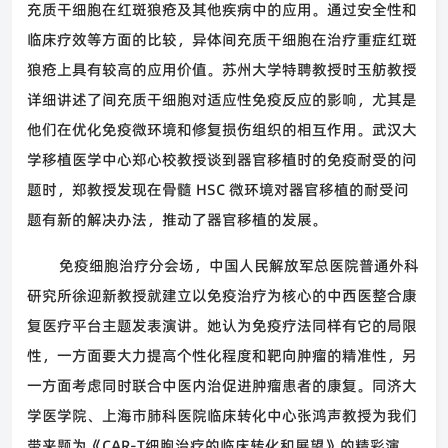
充质干细胞在红斑狼疮及其他疾病中的应用。通过安全性和
临床疗效等方面的比较，异体间充质干细胞在治疗重症红斑
狼疮上具有较高的应用价值。苏州大学特聘教授时玉舫教授
详细讲述了间充质干细胞对适应性免疫反应的影响，尤其是
他们在优化免疫微环境和修复损伤组织的相互作用。武汉大
学移植医学中心郑心校教授谈到器官移植时的免疫耐受的问
题时，郑教授发现在骨髓
HSC
微环境对器官移植的耐受问
题有新的解决办法，推动了器官移植的发展。
免疫细胞治疗分会场，中国人民解放军总医院普通外科
研究所徐迎新教授就建立以免疫治疗为核心的中西医整合康
复医疗平台主题发表演讲。她认为免疫疗法同样有它的局限
性，一方面要大力提高个性化程度和靶向肿瘤的精准性，另
一方面考虑同时联合中医内治促进肿瘤患者的康复。同济大
学医学院、上海市肺科医院临床转化中心张鸿声教授为我们
带来题为《
CAR-T
细胞治疗的临床转化和展望》的精彩演