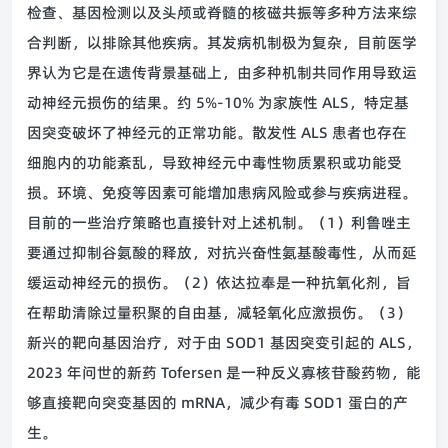
检查、基因检测以及头颅或脊髓的核磁共振等多种方法来综
合判断，以排除其他疾病。其发病机制极为复杂，目前医学
界认为它是在遗传背景基础上，由多种机制共同作用导致运
动神经元损伤的结果。约 5%-10% 为家族性 ALS，特定基
因突变破坏了神经元的正常功能。散发性 ALS 患者也存在
细胞内的功能紊乱，导致神经元中毒性物质累积或功能受
损。环境、免疫等因素可能增加患病风险或参与疾病进程。
目前的一些治疗策略也直接针对上述机制。（1）利鲁唑主
要通过抑制谷氨酸的释放，对抗兴奋性氨基酸毒性，从而延
缓运动神经元的损伤。（2）依达拉奉是一种抗氧化剂，旨
在帮助清除过量积聚的自由基，减轻氧化应激损伤。（3）
新兴的靶向基因治疗，对于由 SOD1 基因突变引起的 ALS，
2023 年问世的新药 Tofersen 是一种反义寡核苷酸药物，能
够直接靶向突变基因的 mRNA，减少有毒 SOD1 蛋白的产
生。